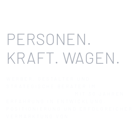
PERSONEN.
KRAFT. WAGEN.
WERBER, GESTALTER UND
STRATEGISCHE BERATER IM
AUTOMOTIVE RETAIL
MIT 30 JAHREN
ERFAHRUNG IN ENTWICKLUNG,
POSITIONIERUNG UND ERFOLGREICHER
VERMARKTUNG VON
AUTOMOBILEN
HANDELSSTRUKTUREN,
VERTRIEBSORGANISATIONEN UND
MARKEN
.